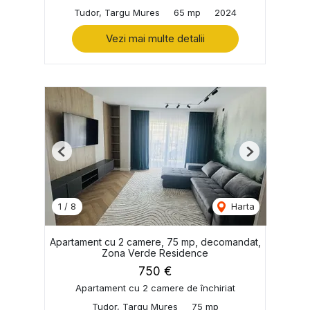
Tudor, Targu Mures
65 mp
2024
Vezi mai multe detalii
Previous
Next
1
/
8
Harta
Apartament cu 2 camere, 75 mp, decomandat,
Zona Verde Residence
750 €
Apartament cu 2 camere de închiriat
Tudor, Targu Mures
75 mp