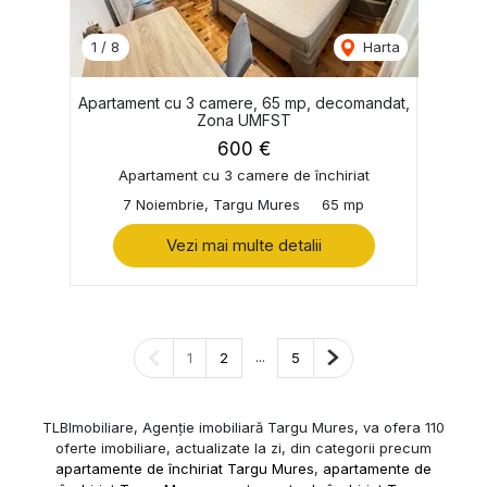
1
/
8
Harta
Apartament cu 3 camere, 65 mp, decomandat,
Zona UMFST
600 €
Apartament cu 3 camere de închiriat
7 Noiembrie, Targu Mures
65 mp
Vezi mai multe detalii
Pagina anterioară
...
Pagina următoare
1
2
5
TLBImobiliare, Agenție imobiliară Targu Mures, va ofera 110
oferte imobiliare, actualizate la zi, din categorii precum
apartamente de închiriat Targu Mures
,
apartamente de