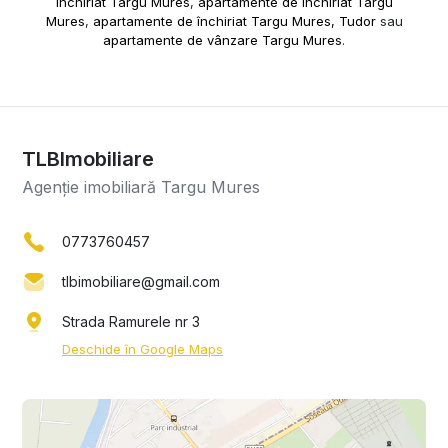
închiriat Targu Mures
,
apartamente de închiriat Targu
Mures
,
apartamente de închiriat Targu Mures, Tudor
sau
apartamente de vânzare Targu Mures
.
TLBImobiliare
Agenție imobiliară Targu Mures
0773760457
tlbimobiliare@gmail.com
Strada Ramurele nr 3
Deschide în Google Maps