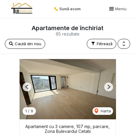
Sună acum
Meniu
Apartamente de închiriat
65 rezultate
Caută din nou
Filtrează
Previous
Next
1
/
9
Harta
Apartament cu 3 camere, 107 mp, parcare,
Zona Bulevardul Cetatii