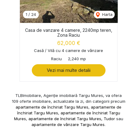
1
/
24
Harta
Casa de vanzare 4 camere, 2240mp teren,
Zona Raciu
62,000 €
Casă / Vilă cu 4 camere de vânzare
Raciu
2,240 mp
Vezi mai multe detalii
TLBImobiliare, Agenție imobiliară Targu Mures, va ofera
109 oferte imobiliare, actualizate la zi, din categorii precum
apartamente de închiriat Targu Mures
,
apartamente de
închiriat Targu Mures
,
apartamente de închiriat Targu
Mures
,
apartamente de închiriat Targu Mures, Tudor
sau
apartamente de vânzare Targu Mures
.