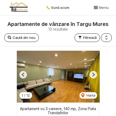
Sună acum
Meniu
Apartamente de vânzare în Targu Mures
13 rezultate
Caută din nou
Filtrează
Previous
Next
1
/
12
Harta
Apartament cu 3 camere, 140 mp, Zona Piata
Trandafirilor