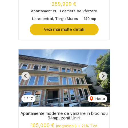
269,999 €
Apartament cu 3 camere de vânzare
Ultracentral, Targu Mures
140 mp
Vezi mai multe detalii
Previous
Next
1
/
17
Harta
Apartamente moderne de vânzare în bloc nou
94mp, zonă Unirii
165,000 €
(negociabil) + 21% TVA