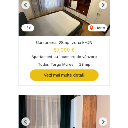
Previous
Next
1
/
8
Harta
Garsoniera, 28mp, zona E-ON
67,000 €
Apartament cu 1 camere de vânzare
Tudor, Targu Mures
28 mp
Vezi mai multe detalii
Previous
Next