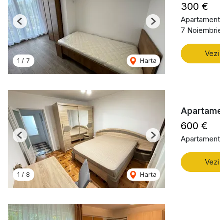
300 €
Apartament 
Previous
Next
7 Noiembri
Vezi
1
/
7
Harta
Apartame
600 €
Apartament 
Previous
Next
Vezi
1
/
8
Harta