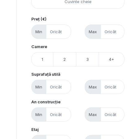
Preț (€)
Min
Max
Camere
1
2
3
4+
Suprafață utilă
Min
Max
An construcție
Min
Max
Etaj