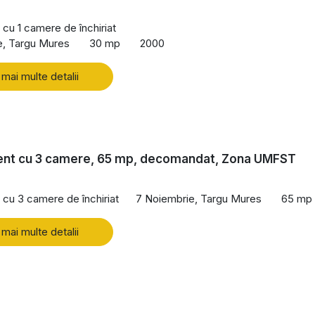
cu 1 camere de închiriat
e, Targu Mures
30 mp
2000
 mai multe detalii
nt cu 3 camere, 65 mp, decomandat, Zona UMFST
cu 3 camere de închiriat
7 Noiembrie, Targu Mures
65 mp
 mai multe detalii