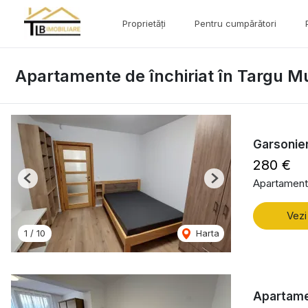
Proprietăți
Pentru cumpărători
Apartamente de închiriat în Targu M
Garsonie
280 €
Apartament 
Previous
Next
Vezi
1
/
10
Harta
Apartame