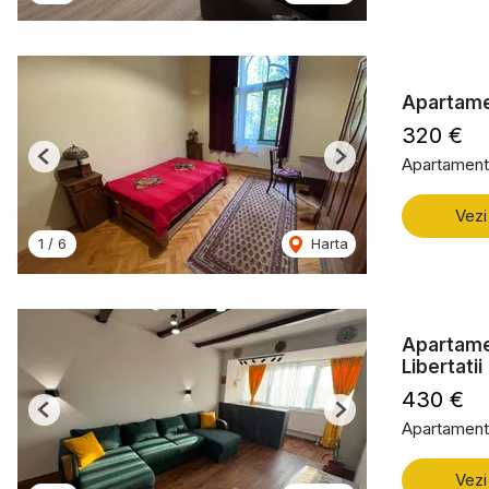
Apartame
320 €
Apartament 
Previous
Next
Vezi
1
/
6
Harta
Apartame
Libertatii
430 €
Previous
Next
Apartament 
Vezi