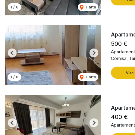
1
/
6
Harta
Apartame
500 €
Apartament 
Previous
Next
Cornisa, T
Vezi
1
/
8
Harta
Apartame
400 €
Apartament 
Previous
Next