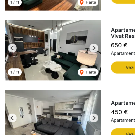
1
/
11
Harta
Apartamen
Vivat Re
650 €
Previous
Next
Apartament 
Vezi
1
/
11
Harta
Apartame
450 €
Apartament 
Previous
Next
Vezi