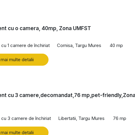
nt cu o camera, 40mp, Zona UMFST
cu 1 camere de închiriat
Cornisa, Targu Mures
40 mp
 mai multe detalii
nt cu 3 camere,decomandat,76 mp,pet-friendly,Zon
cu 3 camere de închiriat
Libertatii, Targu Mures
76 mp
 mai multe detalii