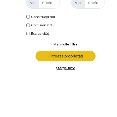
Min
Max
Construcții noi
p
Comision 0%
Exclusivități
Mai multe filtre
Șterge filtre