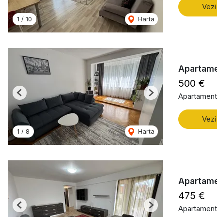
Vezi
1
/
10
Harta
Apartame
500 €
Apartament 
Previous
Next
Vezi
1
/
8
Harta
Apartamen
475 €
Apartament 
Previous
Next