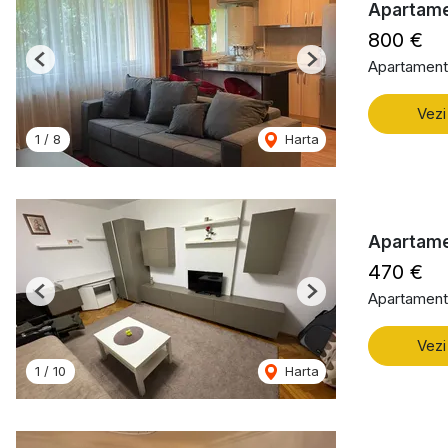
Apartamen
800 €
Apartament 
Previous
Next
Vezi
1
/
8
Harta
Apartame
470 €
Apartament 
Previous
Next
Vezi
1
/
10
Harta