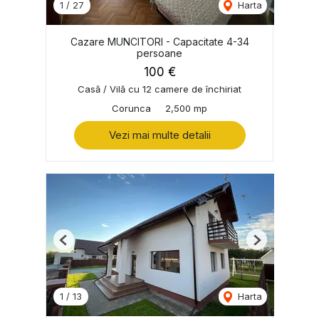
1
/
27
Harta
Cazare MUNCITORI - Capacitate 4-34
persoane
100 €
Casă / Vilă cu 12 camere de închiriat
Corunca
2,500 mp
Vezi mai multe detalii
Previous
Next
1
/
13
Harta