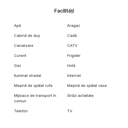
Proprietatea este ideală pentru o familie care își dorește
Facilități
liniște, spațiu și confort, într-o zonă rezidențială în plină
dezvoltare.
Apă
Aragaz
Disponibila din 1 August
Cabină de duș
Cadă
Canalizare
CATV
Curent
Frigider
Gaz
Hotă
Iluminat stradal
Internet
Mașină de spălat rufe
Mașină de spălat vase
Mijloace de transport în
Străzi asfaltate
comun
Telefon
TV