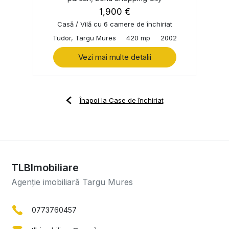
1,900 €
Casă / Vilă cu 6 camere de închiriat
Tudor, Targu Mures
420 mp
2002
Vezi mai multe detalii
Înapoi la Case de închiriat
TLBImobiliare
Agenție imobiliară Targu Mures
0773760457