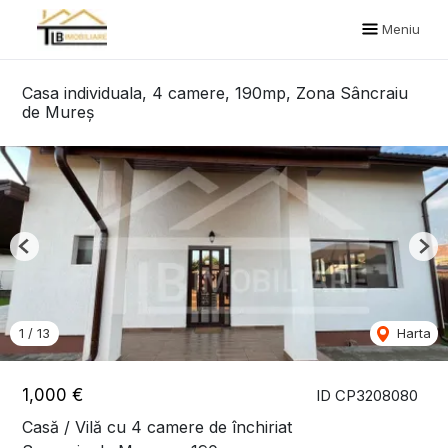
Meniu
Casa individuala, 4 camere, 190mp, Zona Sâncraiu
de Mureș
Previous
Nex
1
/
13
Harta
1,000 €
ID CP3208080
Casă / Vilă cu 4 camere de închiriat