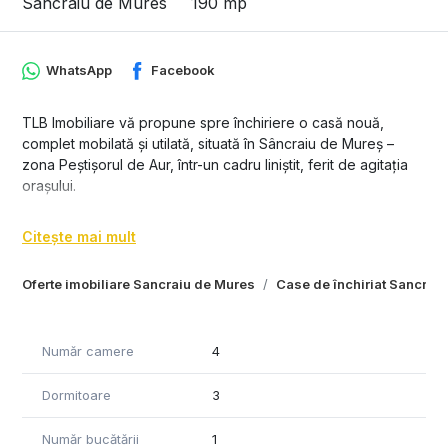
Sancraiu de Mures
190 mp
WhatsApp
Facebook
TLB Imobiliare vă propune spre închiriere o casă nouă,
complet mobilată și utilată, situată în Sâncraiu de Mureș –
zona Peștișorul de Aur, într-un cadru liniștit, ferit de agitația
orașului.
Imobilul este dispus pe P+E, având o suprafață utilă de
Citește mai mult
aproximativ 190 mp și un teren generos de ~400 mp, ideal
pentru relaxare și confort.
Oferte imobiliare Sancraiu de Mures
Case de închiriat Sancrai
Compartimentare:
Parter:
Număr camere
4
• living spațios și luminos
• bucătărie open space complet echipată
Dormitoare
3
• cămară și cameră tehnică
• spațiu de depozitare
Număr bucătării
1
• baie complet utilată