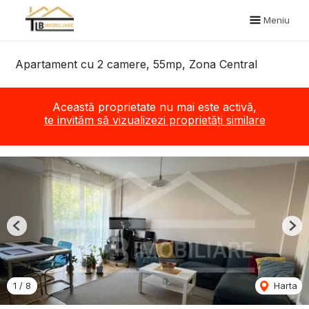
Meniu
Apartament cu 2 camere, 55mp, Zona Central
Această proprietate nu mai este activă,
te invităm să vizualizezi proprietăți similare
Previous
Nex
1
/
8
Harta