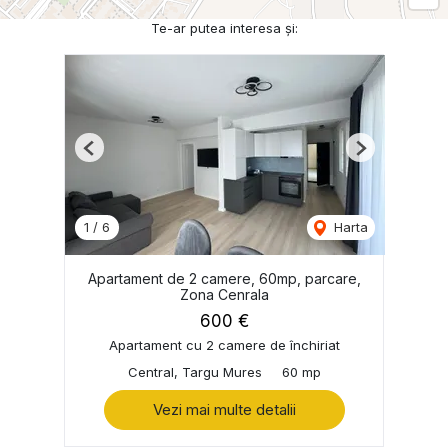
Te-ar putea interesa și:
Previous
Next
1
/
6
Harta
Apartament de 2 camere, 60mp, parcare,
Zona Cenrala
600 €
Apartament cu 2 camere de închiriat
Central, Targu Mures
60 mp
Vezi mai multe detalii