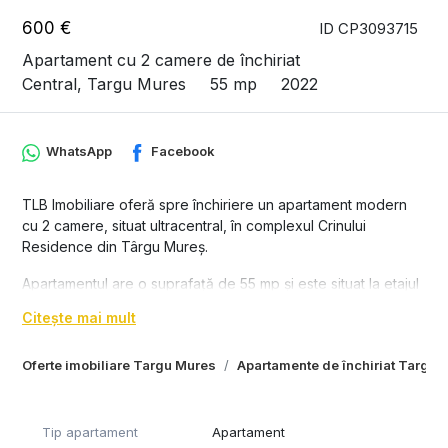
600 €
ID CP3093715
Apartament cu 2 camere de închiriat
Central, Targu Mures
55 mp
2022
WhatsApp
Facebook
TLB Imobiliare oferă spre închiriere un apartament modern
cu 2 camere, situat ultracentral, în complexul Crinului
Residence din Târgu Mureș.
Apartamentul are o suprafață de 55 mp și este situat la etajul
1 al unui bloc din cărămidă, construit în 2022. Locuința este
Citește mai mult
complet mobilată și utilată nou, cu finisaje premium și un
design modern, fiind pregătită pentru mutare imediată.
Oferte imobiliare Targu Mures
Apartamente de închiriat Targu 
Dispune de mobilier nou, mașină de spălat rufe, frigider, TV,
cuptor, plită, aer condiționat și baie ultramodernă.
Pardoseala din parchet și tâmplăria din lemn oferă confort și
Tip apartament
Apartament
izolare fonică foarte bună.