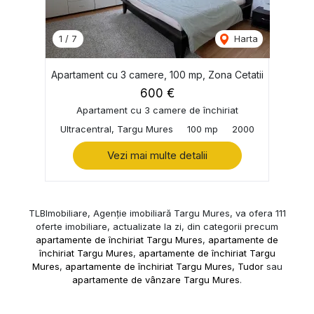
1
/
7
Harta
Apartament cu 3 camere, 100 mp, Zona Cetatii
600 €
Apartament cu 3 camere de închiriat
Ultracentral, Targu Mures
100 mp
2000
Vezi mai multe detalii
TLBImobiliare, Agenție imobiliară Targu Mures, va ofera 111
oferte imobiliare, actualizate la zi, din categorii precum
apartamente de închiriat Targu Mures
,
apartamente de
închiriat Targu Mures
,
apartamente de închiriat Targu
Mures
,
apartamente de închiriat Targu Mures, Tudor
sau
apartamente de vânzare Targu Mures
.