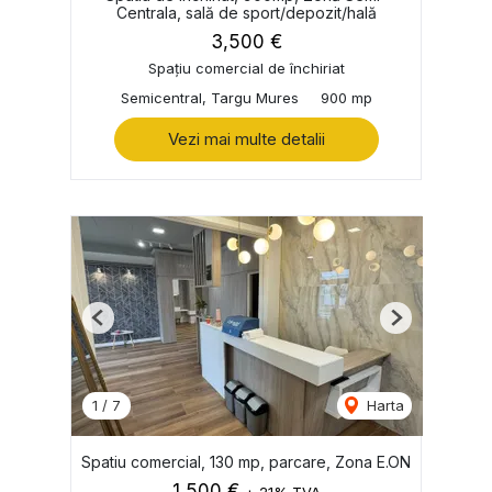
Centrala, sală de sport/depozit/hală
3,500 €
Spațiu comercial de închiriat
Semicentral, Targu Mures
900 mp
Vezi mai multe detalii
Previous
Next
1
/
7
Harta
Spatiu comercial, 130 mp, parcare, Zona E.ON
1,500 €