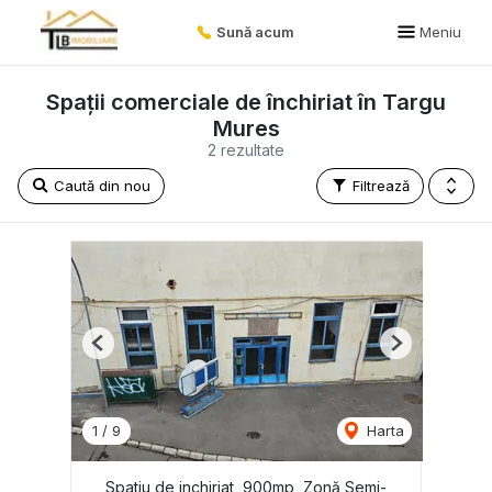
Sună acum
Meniu
Spații comerciale de închiriat în Targu
Mures
2 rezultate
Caută din nou
Filtrează
Previous
Next
1
/
9
Harta
Spatiu de inchiriat, 900mp, Zonă Semi-