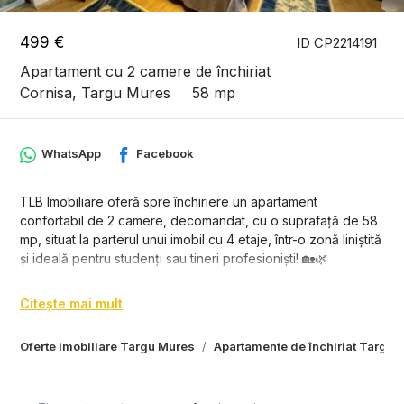
499 €
ID CP2214191
Apartament cu 2 camere de închiriat
Cornisa, Targu Mures
58 mp
WhatsApp
Facebook
TLB Imobiliare oferă spre închiriere un apartament
confortabil de 2 camere, decomandat, cu o suprafață de 58
mp, situat la parterul unui imobil cu 4 etaje, într-o zonă liniștită
și ideală pentru studenți sau tineri profesioniști! 🏡🌿
📍 Locație: La doar 2 minute de UMF și 5 minute de spital,
Citește mai mult
această locație centrală oferă acces facil la instituțiile
medicale și educaționale, perfect pentru un stil de viață
Oferte imobiliare Targu Mures
Apartamente de închiriat Targu 
activ.
🏠 Caracteristici apartament: