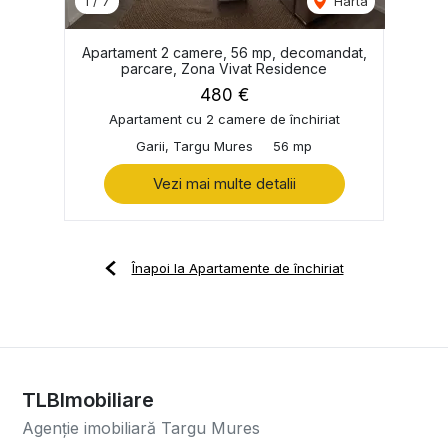
1
/
7
Harta
Apartament 2 camere, 56 mp, decomandat,
parcare, Zona Vivat Residence
480 €
Apartament cu 2 camere de închiriat
Garii, Targu Mures
56 mp
Vezi mai multe detalii
Înapoi la Apartamente de închiriat
TLBImobiliare
Agenție imobiliară Targu Mures