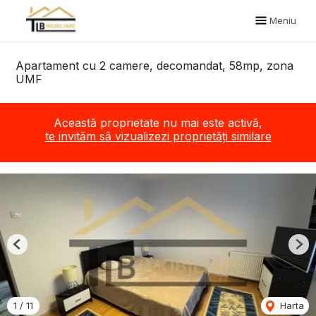
Meniu
Apartament cu 2 camere, decomandat, 58mp, zona
UMF
Această proprietate nu mai este activă,
te invităm să vizualizezi proprietăți similare
Previous
Nex
1
/
11
Harta