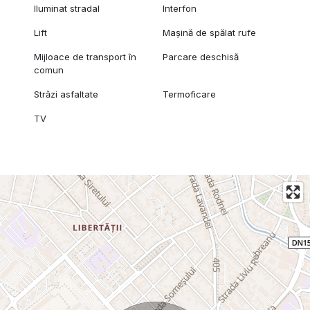
Iluminat stradal
Interfon
Lift
Mașină de spălat rufe
Mijloace de transport în
Parcare deschisă
comun
Străzi asfaltate
Termoficare
TV