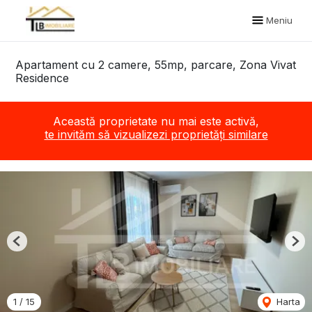
Meniu
Apartament cu 2 camere, 55mp, parcare, Zona Vivat
Residence
Această proprietate nu mai este activă,
te invităm să vizualizezi proprietăți similare
Previous
Nex
1
/
15
Harta