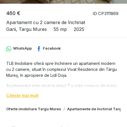
460 €
ID CP3111869
Apartament cu 2 camere de închiriat
Garii, Targu Mures
55 mp
2025
WhatsApp
Facebook
TLB Imobiliare oferă spre închiriere un apartament modern
cu 2 camere, situat în complexul Vivat Residence din Târgu
Mureș, în apropiere de Lidl Doja.
Apartamentul este situat la etajul 7 și este compus din living,
dormitor, bucătărie, baie, două balcoane, loc de parcare în
Citește mai mult
garaj și boxă pentru depozitare. Locuința este complet
mobilată și dispune de spații generoase de depozitare, fiind
Oferte imobiliare Targu Mures
Apartamente de închiriat Targu 
ideală pentru un stil de viață confortabil și modern.
Apartamentul beneficiază de încălzire în pardoseală, aer
condiționat, plită, cuptor electric, frigider, mașină de spălat