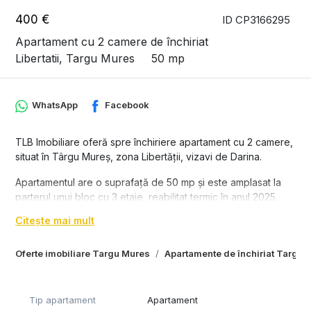
400 €
ID CP3166295
Apartament cu 2 camere de închiriat
Libertatii, Targu Mures
50 mp
WhatsApp
Facebook
TLB Imobiliare oferă spre închiriere apartament cu 2 camere,
situat în Târgu Mureș, zona Libertății, vizavi de Darina.
Apartamentul are o suprafață de 50 mp și este amplasat la
parterul unui bloc cu 3 etaje, reabilitat termic în anul 2025.
Compartimentarea este practică și funcțională, fiind format
Citește mai mult
din două camere tip dormitor, bucătărie spațioasă open-
space, baie și hol.
Oferte imobiliare Targu Mures
Apartamente de închiriat Targu 
Locuința a fost renovată complet, beneficiind de instalație
electrică refăcută, finisaje moderne, baie renovată integral și
calorifere noi. Dispune de centrală termică proprie pe gaz,
Tip apartament
Apartament
iar datorită reabilitării termice costurile de întreținere sunt