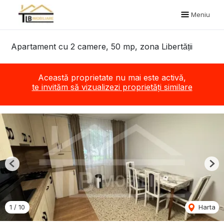
Meniu
Apartament cu 2 camere, 50 mp, zona Libertății
Această proprietate nu mai este activă,
te invităm să vizualizezi proprietăți similare
Previous
Nex
1
/
10
Harta