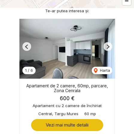
Te-ar putea interesa și:
Previous
Next
1
/
6
Harta
Apartament de 2 camere, 60mp, parcare,
Zona Cenrala
600 €
Apartament cu 2 camere de închiriat
Central, Targu Mures
60 mp
Vezi mai multe detalii