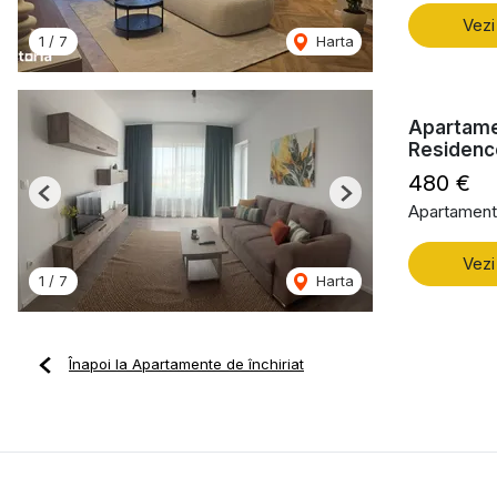
Vezi
1
/
7
Harta
Apartame
Residenc
480 €
Previous
Next
Apartament 
Vezi
1
/
7
Harta
Înapoi la Apartamente de închiriat