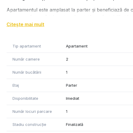
Apartamentul este amplasat la parter și beneficiază de 
o persoană care își dorește o locuință confortabilă și bi
Citește mai mult
Loc de parcare privat inclus
Compartimentare:
Tip apartament
Apartament
Dormitor
Living
Număr camere
2
Bucătărie
Baie
Număr bucătării
1
Hol
Cămară
Etaj
Parter
Terasă
Disponibilitate
Imediat
Dotări și facilități:
Complet mobilat și utilat
Număr locuri parcare
1
Mașină de spălat haine
Uscător de haine
Stadiu construcție
Finalizată
Electrocasnice și mobilier necesare pentru mutare imedi