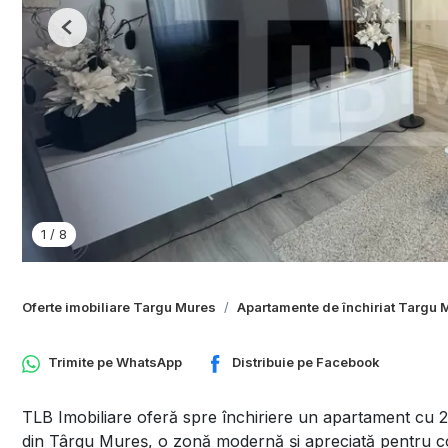
Previous
1
/
8
Oferte imobiliare Targu Mures
Apartamente de închiriat Targu 
Trimite pe
WhatsApp
Distribuie pe
Facebook
TLB Imobiliare oferă spre închiriere un apartament cu 2
din Târgu Mureș, o zonă modernă și apreciată pentru conf