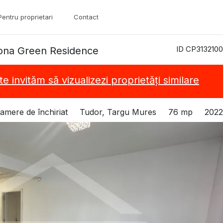
Pentru proprietari
Contact
ID CP3132100
Zona Green Residence
te invităm să vizualizezi proprietăți similare
amere de închiriat
Tudor, Targu Mures
76 mp
2022