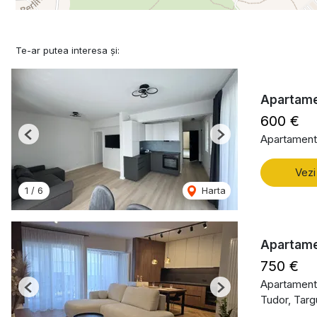
Te-ar putea interesa și:
Apartame
600 €
Apartament 
Previous
Next
Vezi
1
/
6
Harta
Apartame
750 €
Apartament 
Previous
Next
Tudor, Tar