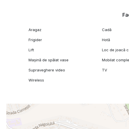
Spații generoase de depozitare
Fac
Apartamentul este situat într-o zonă liniștită, cu acces 
puncte de interes.
Aragaz
Cadă
Complexul Green Residence este recunoscut pentru atmosf
Frigider
Hotă
moderne oferite locatarilor.
Lift
Loc de joacă c
Garantie: echivalentul unei chirii
Disponibil imediat! Va asteptam la vizionare!
Mașină de spălat vase
Mobilat comple
Supraveghere video
TV
Wireless