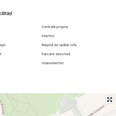
ilități
facil către magazine, mijloace de transport în comun și alte
Centrală proprie
era plăcută, comunitatea bine organizată și facilitățile
Interfon
opii
Mașină de spălat rufe
t
Parcare deschisă
Videointerfon