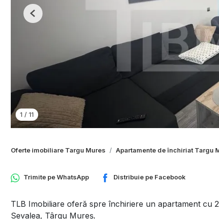
Previous
1
/
11
Oferte imobiliare Targu Mures
Apartamente de închiriat Targu 
Trimite pe
WhatsApp
Distribuie pe
Facebook
TLB Imobiliare oferă spre închiriere un apartament cu 2
Sevalea, Târgu Mureș.