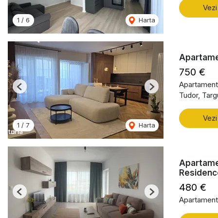
Vezi
1
/
6
Harta
Apartame
750 €
Apartament 
Previous
Next
Tudor, Tar
Vezi
1
/
7
Harta
Apartame
Residenc
480 €
Previous
Next
Apartament 