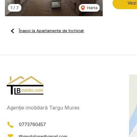
Vezi
1
/
7
Harta
Înapoi la Apartamente de închiriat
Agenție imobiliară Targu Mures
0773760457
tlbimobiliare@gmail.com