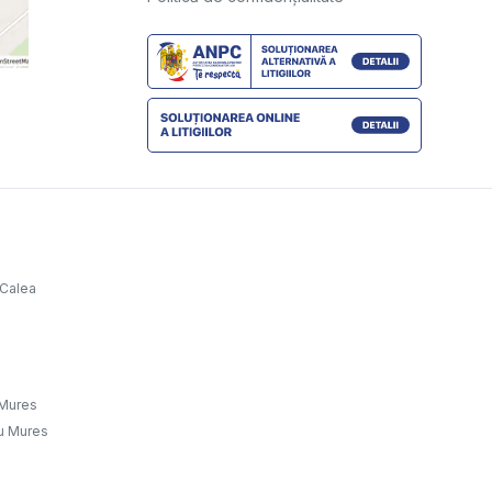
 Calea
u Mures
gu Mures