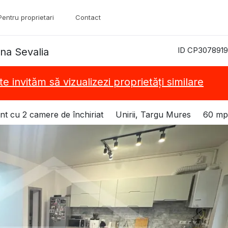
Pentru proprietari
Contact
ID CP3078919
na Sevalia
te invităm să vizualizezi proprietăți similare
t cu 2 camere de închiriat
Unirii, Targu Mures
60 mp