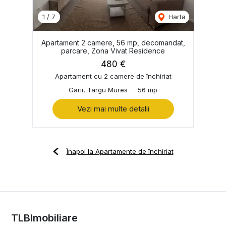
1
/
7
Harta
Apartament 2 camere, 56 mp, decomandat,
parcare, Zona Vivat Residence
480 €
Apartament cu 2 camere de închiriat
Garii, Targu Mures
56 mp
Vezi mai multe detalii
Înapoi la Apartamente de închiriat
TLBImobiliare