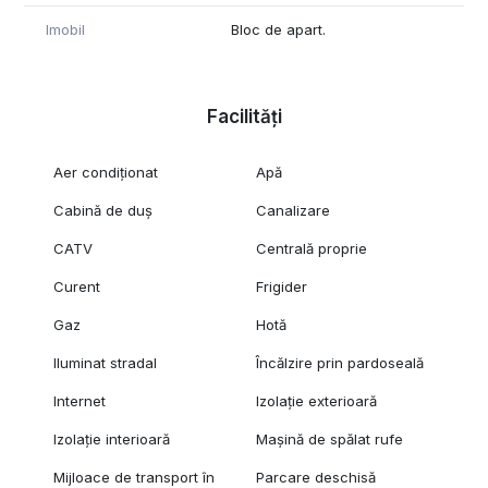
Imobil
Bloc de apart.
Facilități
Aer condiționat
Apă
Cabină de duș
Canalizare
CATV
Centrală proprie
Curent
Frigider
Gaz
Hotă
Iluminat stradal
Încălzire prin pardoseală
Internet
Izolație exterioară
Izolație interioară
Mașină de spălat rufe
Mijloace de transport în
Parcare deschisă