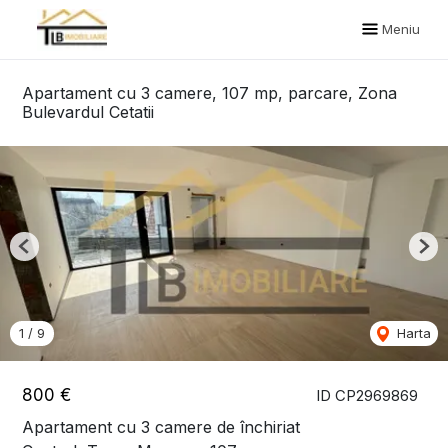
Meniu
Apartament cu 3 camere, 107 mp, parcare, Zona
Bulevardul Cetatii
Previous
Nex
1
/
9
Harta
800 €
ID CP2969869
Apartament cu 3 camere de închiriat