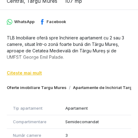
Central, Targu Mures
107 mp
WhatsApp
Facebook
TLB Imobiliare oferă spre închiriere apartament cu 2 sau 3
camere, situat într-o zonă foarte bună din Târgu Mureș,
aproape de Cetatea Medievală din Târgu Mureș și de
UMFST George Emil Palade.
Apartamentul are o compartimentare modernă, cu living open
Citește mai mult
space împreună cu bucătăria, oferind un spațiu luminos și
confortabil.
Oferte imobiliare Targu Mures
Apartamente de închiriat Targu 
Compartimentare:
living cu bucătărie open space
Tip apartament
Apartament
1 sau 2 dormitoare (în funcție de configurare)
Compartimentare
Semidecomandat
baie
Număr camere
3