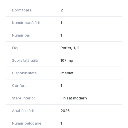
hol
Dormitoare
2
Locuința se poate mobila și în funcție de preferințele
chiriașului, oferind flexibilitate pentru amenajare.
Număr bucătării
1
Avantaje:
Număr băi
1
aproape de centru
Etaj
Parter, 1, 2
în apropiere de universitate
magazine și servicii în zonă
Suprafață utilă
107 mp
spații verzi și parcuri
Disponibilitate
Imediat
acces facil către transportul în comun
Confort
1
Apartamentul este potrivit pentru studenți, cupluri sau
persoane care doresc să locuiască aproape de principalele
Stare interior
Finisat modern
puncte de interes ale orașului.
Anul finisării
2026
Se percepe garantia echivalent a doua luni de chirie.
Disponibil imediat.
Număr balcoane
1
Vă așteptăm la vizionare.