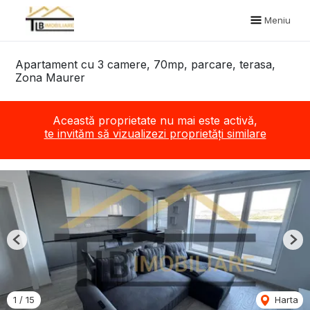
Meniu
Apartament cu 3 camere, 70mp, parcare, terasa,
Zona Maurer
Această proprietate nu mai este activă,
te invităm să vizualizezi proprietăți similare
Previous
Nex
1
/
15
Harta