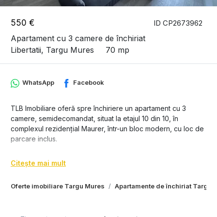
550 €
ID CP2673962
Apartament cu 3 camere de închiriat
Libertatii, Targu Mures
70 mp
WhatsApp
Facebook
TLB Imobiliare oferă spre închiriere un apartament cu 3
camere, semidecomandat, situat la etajul 10 din 10, în
complexul rezidențial Maurer, într-un bloc modern, cu loc de
parcare inclus.
Detalii proprietate:
Citește mai mult
Suprafață generoasă, completată de o terasă de 15 mp cu
vedere panoramică
Oferte imobiliare Targu Mures
Apartamente de închiriat Targu 
Două dormitoare mobilate cu paturi matrimoniale și dulapuri
spațioase