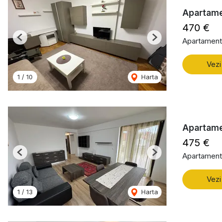
Apartame
470 €
Apartament 
Previous
Next
Vezi
1
/
10
Harta
Apartamen
475 €
Apartament 
Previous
Next
Vezi
1
/
13
Harta