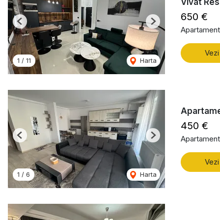
Vivat Re
650 €
Previous
Next
Apartament 
Vezi
1
/
11
Harta
Apartame
450 €
Apartament 
Previous
Next
Vezi
1
/
6
Harta