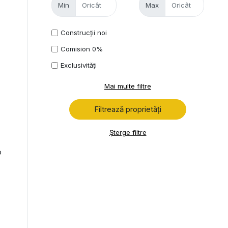
Min
Max
Construcții noi
Comision 0%
Exclusivități
Mai multe filtre
Șterge filtre
p