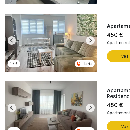
Apartame
450 €
Apartament 
Previous
Next
Vezi
1
/
6
Harta
Apartame
Residenc
480 €
Previous
Next
Apartament 
Vezi