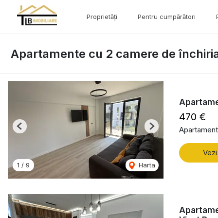
Proprietăți
Pentru cumpărători
Apartamente cu 2 camere de închiria
Apartamen
470 €
Apartament 
Previous
Next
Vezi
1
/
9
Harta
Apartamen