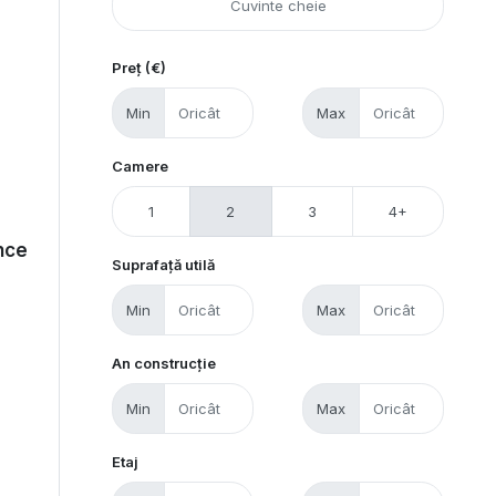
Preț (€)
Min
Max
Camere
1
2
3
4+
nce
Suprafață utilă
Min
Max
An construcție
Min
Max
Etaj