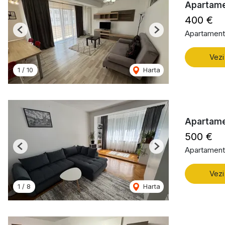
Apartame
400 €
Apartament 
Previous
Next
Vezi
1
/
10
Harta
Apartame
500 €
Apartament 
Previous
Next
Vezi
1
/
8
Harta