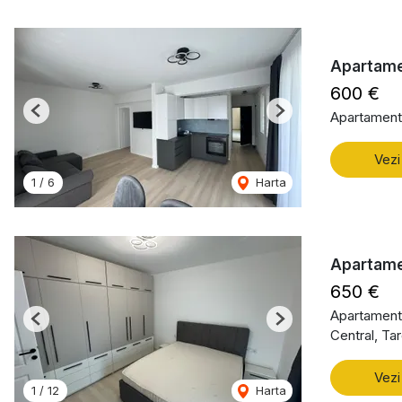
Apartame
600 €
Apartament 
Previous
Next
Vezi
1
/
6
Harta
Apartame
650 €
Apartament 
Previous
Next
Central, Ta
Vezi
1
/
12
Harta