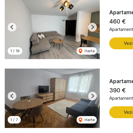
Apartame
460 €
Apartament 
Previous
Next
Vezi
1
/
19
Harta
Apartame
390 €
Apartament 
Previous
Next
Vezi
1
/
7
Harta