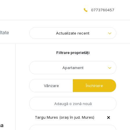
0773760457
ltate
Actualizate recent
Filtrare proprietăți
Apartament
Vânzare
Închiriere
Targu Mures (oraș în jud. Mures)
na