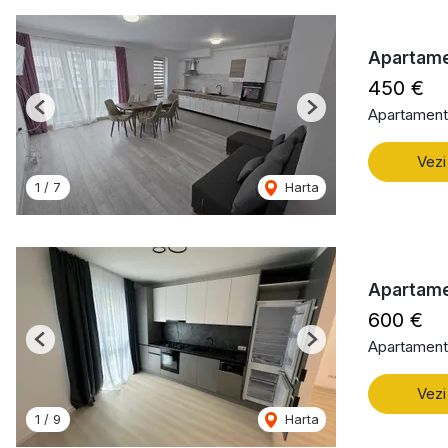
Apartame
450 €
Apartament 
Previous
Next
Vezi
1
/
7
Harta
Apartame
600 €
Apartament 
Previous
Next
Vezi
1
/
9
Harta