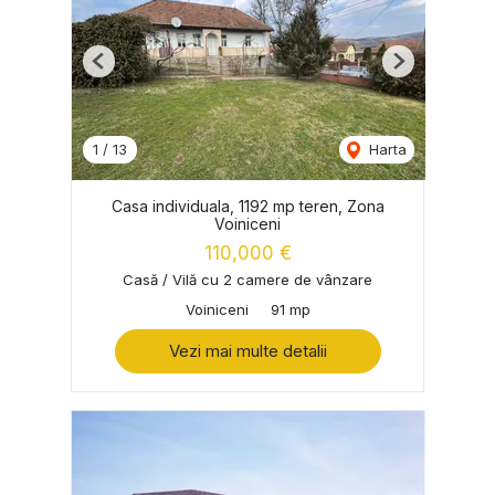
Previous
Next
1
/
13
Harta
Casa individuala, 1192 mp teren, Zona
Voiniceni
110,000 €
Casă / Vilă cu 2 camere de vânzare
Voiniceni
91 mp
Vezi mai multe detalii