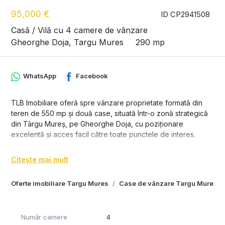
95,000 €
ID CP2941508
Casă / Vilă cu 4 camere de vânzare
Gheorghe Doja, Targu Mures
290 mp
WhatsApp
Facebook
TLB Imobiliare oferă spre vânzare proprietate formată din
teren de 550 mp și două case, situată într-o zonă strategică
din Târgu Mureș, pe Gheorghe Doja, cu poziționare
excelentă și acces facil către toate punctele de interes.
Proprietatea beneficiază de vizibilitate foarte bună și acces
Citește mai mult
rapid, fiind ideală atât pentru investiție, cât și pentru
dezvoltare rezidențială sau comercială.
Oferte imobiliare Targu Mures
Case de vânzare Targu Mures
Detalii proprietate:
teren generos de 550 mp
Număr camere
4