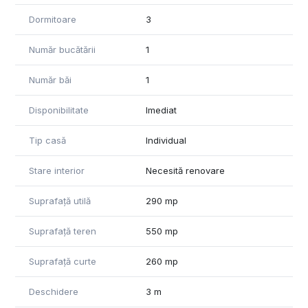
două case amplasate în curte
Dormitoare
3
Casa 1: 230 mp construiți
Număr bucătării
1
Casa 2: 60 mp construiți
Număr băi
1
acces facil din stradă
curte comună 128 mp
Disponibilitate
Imediat
Construcțiile existente pot fi renovate, modernizate sau
Tip casă
Individual
demolate, oferind posibilitatea dezvoltării unui proiect nou, în
funcție de necesități.
Stare interior
Necesită renovare
Avantaje:
Suprafață utilă
290 mp
zonă foarte bună, cu trafic auto și pietonal intens
Suprafață teren
550 mp
poziționare excelentă, ideală pentru investiție
Suprafață curte
260 mp
acces rapid către magazine, restaurante, instituții și mijloace
de transport
Deschidere
3 m
potrivită pentru locuință, spațiu comercial, birouri sau