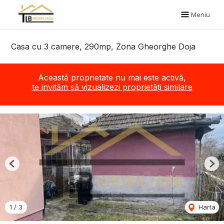
Meniu
Casa cu 3 camere, 290mp, Zona Gheorghe Doja
Această proprietate nu mai este activă,
te invităm să vizualizezi proprietăți similare
Previous
Nex
1
/
3
Harta