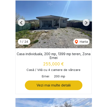
Previous
Next
1
/
24
Harta
Casa individuala, 200 mp, 1399 mp teren, Zona
Ernei
255,000 €
Casă / Vilă cu 4 camere de vânzare
Ernei
200 mp
Vezi mai multe detalii