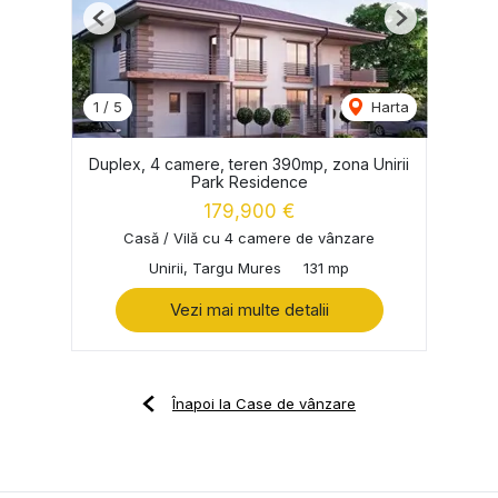
Previous
Next
1
/
5
Harta
Duplex, 4 camere, teren 390mp, zona Unirii
Park Residence
179,900 €
Casă / Vilă cu 4 camere de vânzare
Unirii, Targu Mures
131 mp
Vezi mai multe detalii
Înapoi la Case de vânzare