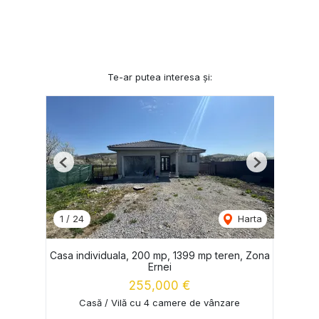
Te-ar putea interesa și:
Previous
Next
1
/
24
Harta
Casa individuala, 200 mp, 1399 mp teren, Zona
Ernei
255,000 €
Casă / Vilă cu 4 camere de vânzare