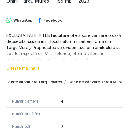
Unirii, Targu Mures
185 mp
2023
WhatsApp
Facebook
EXCLUSIVITATE !!!! TLB Imobiliare oferă spre vânzare o casă
deosebită, situată în mijlocul naturii, în cartierul Unirii din
Târgu Mureș. Proprietatea se evidențiază prin arhitectura sa
aparte, inspirată din Villa Rotonda, oferind viitorului
proprietar un cămin unic, luminos și elegant.
Citește mai mult
Date tehnice și juridice:
Teren intravilan, categoria curți-construcții, cu suprafață de
Oferte imobiliare Targu Mures
Case de vânzare Targu Mures
822 mp, la care se adaugă cota parte din drumul de acces.
Casă de locuit edificată în 2023, cu regim de înălțime P+M,
Număr camere
4
realizată din zidărie de cărămidă și acoperită cu tablă
prefațuită.
Număr bucătării
1
Suprafață construită la sol: 116 mp
Număr băi
2