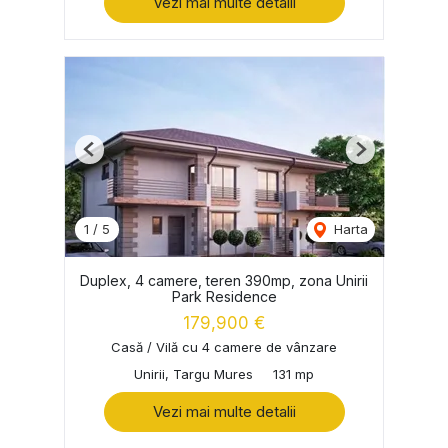
Vezi mai multe detalii
Previous
Next
1
/
5
Harta
Duplex, 4 camere, teren 390mp, zona Unirii
Park Residence
179,900 €
Casă / Vilă cu 4 camere de vânzare
Unirii, Targu Mures
131 mp
Vezi mai multe detalii