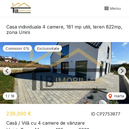
Meniu
Casa individuala 4 camere, 181 mp utili, teren 822mp,
zona Unirii
Comision 0%
Exclusivitate
Previous
Nex
1
/
18
Harta
239,000 €
ID CP2753877
Casă / Vilă cu 4 camere de vânzare