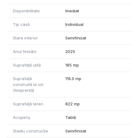
Suprafață desfășurată: 181 mp
Disponibilitate
Imediat
Compartimentare:
Tip casă
Individual
Parter: intrare acoperită, hol, atrium, cameră de zi cu loc de
luat masa și bucătărie, cămară, baie, 2 birouri/dormitoare,
spațiu tehnic.
Stare interior
Semifinisat
Mansardă: hol, 2 dormitoare, 2 băi.
Anul finisării
2025
Casa se vinde fără pompă de căldură și gard, oferind
Suprafață utilă
185 mp
libertatea viitorului proprietar de a-și alege soluțiile preferate
de amenajare și eficiență energetică.
Suprafață
116.0 mp
construită la sol
Această proprietate este destinată celor care apreciază
(Amprentă)
liniștea, natura, lumina naturală și arhitectura de inspirație
clasică, fiind un cămin ce îmbină armonios confortul modern
Suprafață teren
822 mp
cu rafinamentul estetic. COMISION 0 DE LA CUMPARATOR!!!
Acoperiș
Tablă
Stadiu construcție
Semifinisat