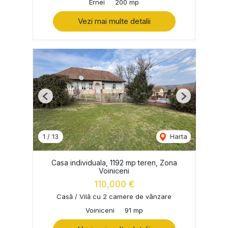
Ernei
200 mp
Vezi mai multe detalii
Previous
Next
1
/
13
Harta
Casa individuala, 1192 mp teren, Zona
Voiniceni
110,000 €
Casă / Vilă cu 2 camere de vânzare
Voiniceni
91 mp