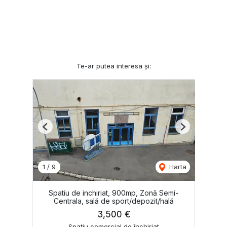
Te-ar putea interesa și:
Previous
Next
1
/
9
Harta
Spatiu de inchiriat, 900mp, Zonă Semi-
Centrala, sală de sport/depozit/hală
3,500 €
Spațiu comercial de închiriat