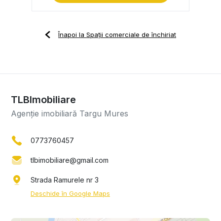
Înapoi la Spații comerciale de închiriat
TLBImobiliare
Agenție imobiliară Targu Mures
0773760457
tlbimobiliare@gmail.com
Strada Ramurele nr 3
Deschide în Google Maps