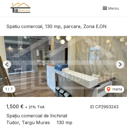
Meniu
Spatiu comercial, 130 mp, parcare, Zona E.ON
Previous
Nex
1
/
7
Harta
1,500 €
ID CP2993243
+ 21% TVA
Spațiu comercial de închiriat
Tudor, Targu Mures
130 mp