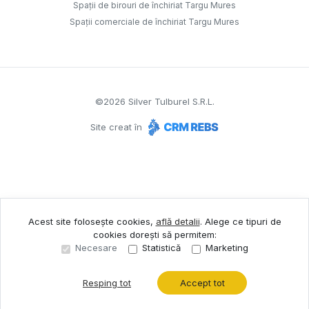
Spații de birouri de închiriat Targu Mures
Spații comerciale de închiriat Targu Mures
©
2026
Silver Tulburel S.R.L.
Site creat în
Acest site folosește cookies,
află detalii
.
Alege ce tipuri de
cookies dorești să permitem:
Necesare
Statistică
Marketing
Resping tot
Accept tot
Sună acum
Solicită vizionare