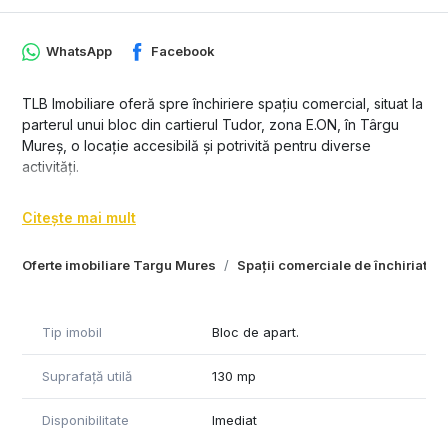
WhatsApp
Facebook
TLB Imobiliare oferă spre închiriere spațiu comercial, situat la
parterul unui bloc din cartierul Tudor, zona E.ON, în Târgu
Mureș, o locație accesibilă și potrivită pentru diverse
activități.
Compartimentarea este flexibilă, pereții fiind din rigips, ceea
Citește mai mult
ce permite reorganizarea spațiului după preferințe.
Suprafață 130 mp
Oferte imobiliare Targu Mures
Spații comerciale de închiriat T
Compartimentare: 5 camere, 2 băi
4 locuri de parcare
Preț: 1500 €/lună
Tip imobil
Bloc de apart.
Spațiul este ideal pentru birouri, cabinet, salon sau alte
Suprafață utilă
130 mp
activități comerciale, beneficiind de poziționare bună într-o
zonă circulată și ușor accesibilă.
Disponibilitate
Imediat
Disponibil imediat! Va asteptam la vizionare!