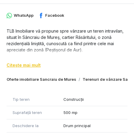
WhatsApp
Facebook
TLB Imobiliare vă propune spre vânzare un teren intravilan,
situat în Sâncraiu de Mureș, cartier Răsăritului, o zonă
rezidențială liniștită, cunoscută ca fiind printre cele mai
apreciate din zonă (Peștișorul de Aur).
Terenul are o suprafață de 500 mp, cu o deschidere de 17
Citește mai mult
m (17 x 30 m) și beneficiază de acces direct de pe drum
asfaltat.
Oferte imobiliare Sancraiu de Mures
Terenuri de vânzare Sanc
Caracteristici:
• teren intravilan, construibil
• toate utilitățile la limita proprietății (apă, gaz, curent,
Tip teren
Construcții
canalizare)
• zonă liniștită, cu vedere panoramică spre natură și oraș
Suprafață teren
500 mp
• vecinătăți de calitate
Deschidere la
Drum principal
Avantaj major:
Terenul se vinde cu proiect autorizat de construcție (valoare