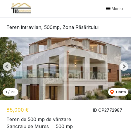
Meniu
Teren intravilan, 500mp, Zona Răsăritului
Previous
Nex
1
/
23
Harta
85,000 €
ID CP2772987
Teren de 500 mp de vânzare
Sancraiu de Mures
500 mp