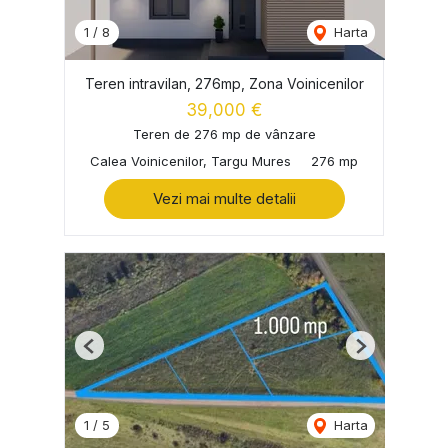
1
/
8
Harta
Teren intravilan, 276mp, Zona Voinicenilor
39,000 €
Teren de 276 mp de vânzare
Calea Voinicenilor, Targu Mures
276 mp
Vezi mai multe detalii
Previous
Next
1
/
5
Harta