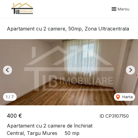
Meniu
Apartament cu 2 camere, 50mp, Zona Ultracentrala
Previous
Nex
1
/
7
Harta
400 €
ID CP3107150
Apartament cu 2 camere de închiriat
Central, Targu Mures
50 mp