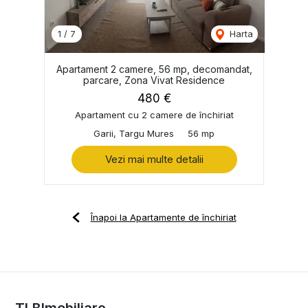
1
/
7
Harta
Apartament 2 camere, 56 mp, decomandat,
parcare, Zona Vivat Residence
480 €
Apartament cu 2 camere de închiriat
Garii, Targu Mures
56 mp
Vezi mai multe detalii
Înapoi la Apartamente de închiriat
TLBImobiliare