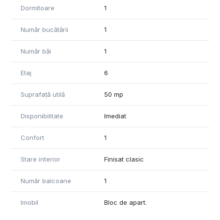
Dormitoare
1
plăcută specifică zonei ultracentrale.
Disponibil imediat. Vă așteptăm la vizionare!
Număr bucătării
1
Număr băi
1
Etaj
6
Suprafață utilă
50 mp
Disponibilitate
Imediat
Confort
1
Stare interior
Finisat clasic
Număr balcoane
1
Imobil
Bloc de apart.