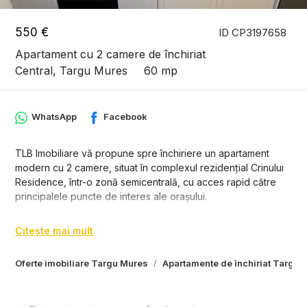
550 €
ID CP3197658
Apartament cu 2 camere de închiriat
Central, Targu Mures
60 mp
WhatsApp
Facebook
TLB Imobiliare vă propune spre închiriere un apartament
modern cu 2 camere, situat în complexul rezidențial Crinului
Residence, într-o zonă semicentrală, cu acces rapid către
principalele puncte de interes ale orașului.
Apartamentul este complet mobilat și utilat, amenajat cu
Citește mai mult
atenție la detalii și pregătit pentru mutare imediată.
Compartimentare:
Oferte imobiliare Targu Mures
Apartamente de închiriat Targu 
• living luminos
• dormitor confortabil
• bucătărie complet utilată