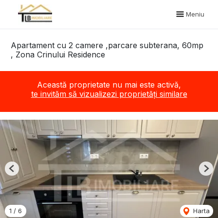
Meniu
Apartament cu 2 camere ,parcare subterana, 60mp
, Zona Crinului Residence
Această proprietate nu mai este activă,
te invităm să vizualizezi proprietăți similare
Previous
Nex
1
/
6
Harta