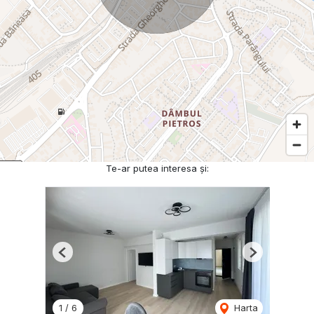
Te-ar putea interesa și:
Previous
Next
1
/
6
Harta