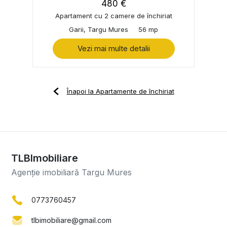
480 €
Apartament cu 2 camere de închiriat
Garii, Targu Mures
56 mp
Vezi mai multe detalii
Înapoi la Apartamente de închiriat
TLBImobiliare
Agenție imobiliară Targu Mures
0773760457
tlbimobiliare@gmail.com