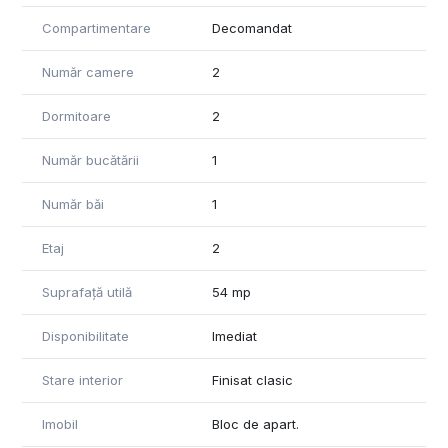
Bucătărie separată, complet utilată
Compartimentare
Decomandat
Baie modernă, cu finisaje de calitate
Număr camere
2
Suprafață bine compartimentată, spațiu eficient organizat
Dormitoare
2
Apartament luminos și aerisit, potrivit pentru o persoană sau
un cuplu
Număr bucătării
1
Dotări:
Număr băi
1
Mașină de spălat haine
Etaj
2
Frigider
Mobilier funcțional și modern
Suprafață utilă
54 mp
Încălzire proprie
Disponibilitate
Imediat
Geamuri termopan, ușă metalică la intrare
Stare interior
Finisat clasic
Apartamentul oferă confort și intimitate într-o zonă centrală,
dar ferită de agitația cotidiană. Acces facil la mijloace de
Imobil
Bloc de apart.
transport în comun, magazine, farmacii, restaurante și instituții