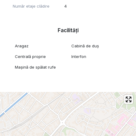
universitare.
Număr etaje clădire
4
Fara animale de companie
Disponibil imediat.
Facilități
Pentru mai multe detalii și programări la vizionare, echipa TLB
Imobiliare vă stă la dispoziție.
Aragaz
Cabină de duș
Centrală proprie
Interfon
Mașină de spălat rufe