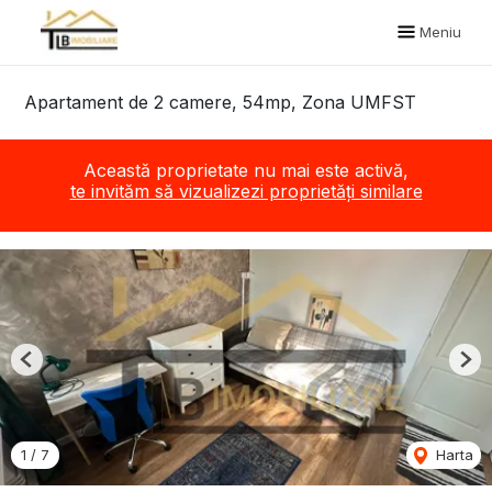
Meniu
Apartament de 2 camere, 54mp, Zona UMFST
Această proprietate nu mai este activă,
te invităm să vizualizezi proprietăți similare
Previous
Nex
1
/
7
Harta