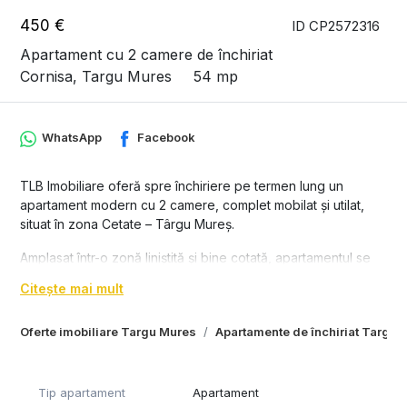
450 €
ID CP2572316
Apartament cu 2 camere de închiriat
Cornisa, Targu Mures
54 mp
WhatsApp
Facebook
TLB Imobiliare oferă spre închiriere pe termen lung un
apartament modern cu 2 camere, complet mobilat și utilat,
situat în zona Cetate – Târgu Mureș.
Amplasat într-o zonă liniștită și bine cotată, apartamentul se
află la câteva minute de mers pe jos de UMFST, ideal pentru
Citește mai mult
studenți, cadre medicale sau oricine își dorește acces rapid
către centrul orașului și facilități esențiale.
Oferte imobiliare Targu Mures
Apartamente de închiriat Targu 
Caracteristici generale:
2 camere decomandate complet mobilate – living și dormitor
Tip apartament
Apartament