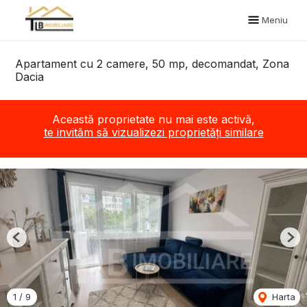
Meniu
Apartament cu 2 camere, 50 mp, decomandat, Zona
Dacia
Această proprietate nu mai este activă,
te invităm să vizualizezi proprietăți similare
Previous
Nex
1
/
9
Harta