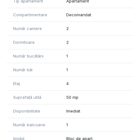
Tip apartament
Apartament
Suprafață utilă: 50 mp
Etaj: 4 din 10
Compartimentare
Decomandat
Bloc dotat cu lift nou
Recent renovat
Număr camere
2
Compartimentare:
Dormitoare
2
Living spațios cu canapea extensibilă
Dormitor cu pat matrimonial
Număr bucătării
1
Bucătărie separată
Baie cu cadă
Hol cu spații generoase de depozitare
Număr băi
1
Balcon închis
Etaj
4
Dotări și facilități:
Complet mobilat și utilat
Suprafață utilă
50 mp
Mașină de spălat vase (nouă)
Mașină de spălat haine cu uscător încorporat
Disponibilitate
Imediat
Combină frigorifică
Plită electrică
Număr balcoane
1
Cuptor electric
Hotă
Imobil
Bloc de apart.