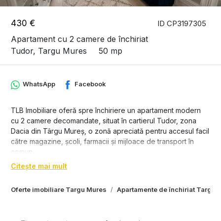
430 €
ID CP3197305
Apartament cu 2 camere de închiriat
Tudor, Targu Mures
50 mp
WhatsApp
Facebook
TLB Imobiliare oferă spre închiriere un apartament modern
cu 2 camere decomandate, situat în cartierul Tudor, zona
Dacia din Târgu Mureș, o zonă apreciată pentru accesul facil
către magazine, școli, farmacii și mijloace de transport în
comun.
Citește mai mult
Apartamentul are o suprafață utilă de 50 mp, la care se
adaugă un balcon generos, și este amplasat la etajul 4 din 10
Oferte imobiliare Targu Mures
Apartamente de închiriat Targu 
al unui imobil dotat cu lift nou. Locuința este proaspăt
renovată și complet utilată, fiind pregătită pentru mutare
imediată.