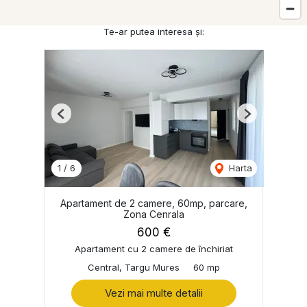
Te-ar putea interesa și:
Previous
Next
1
/
6
Harta
Apartament de 2 camere, 60mp, parcare,
Zona Cenrala
600 €
Apartament cu 2 camere de închiriat
Central, Targu Mures
60 mp
Vezi mai multe detalii