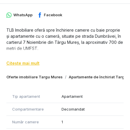
WhatsApp
Facebook
TLB Imobiliare oferă spre închiriere camere cu baie proprie
și apartamente cu o cameră, situate pe strada Dumbrăvei, în
cartierul 7 Noiembrie din Târgu Mureș, la aproximativ 700 de
metri de UMFST.
Imobilul a fost recent renovat integral și este amenajat în stil
Citește mai mult
cămin studențesc modern, toate camerele și apartamentele
fiind noi și pregătite pentru prima utilizare.
Oferte imobiliare Targu Mures
Apartamente de închiriat Targu 
Sunt disponibile mai multe variante de cazare, de la camere
individuale cu baie proprie până la apartamente cu o
cameră, pentru a răspunde diferitelor nevoi și bugete.
Tip apartament
Apartament
Fiecare cameră beneficiază de baie proprie, iar bucătăria
Compartimentare
Decomandat
este comună, complet utilată și amenajată pentru confortul
locatarilor.
Număr camere
1
Poziționarea este excelentă, la doar câteva minute de mers