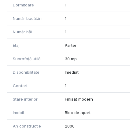
pe jos de UMFST, în apropierea magazinelor, farmaciilor,
Dormitoare
1
restaurantelor, stațiilor de autobuz și a altor facilități
necesare vieții de zi cu zi.
Număr bucătării
1
Proprietatea este ideală pentru studenți și rezidenți care își
Număr băi
1
doresc o locuință modernă, într-o zonă liniștită și foarte
aproape de universitate.
Etaj
Parter
Disponibil imediat și vă așteptăm la vizionare!
Suprafață utilă
30 mp
Disponibilitate
Imediat
Confort
1
Stare interior
Finisat modern
Imobil
Bloc de apart.
An construcție
2000