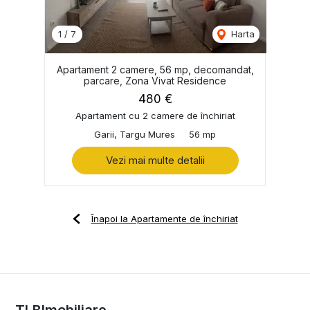
1
/
7
Harta
Apartament 2 camere, 56 mp, decomandat,
parcare, Zona Vivat Residence
480 €
Apartament cu 2 camere de închiriat
Garii, Targu Mures
56 mp
Vezi mai multe detalii
Înapoi la Apartamente de închiriat
TLBImobiliare