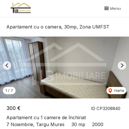
Meniu
Apartament cu o camera, 30mp, Zona UMFST
Previous
Nex
1
/
7
Harta
300 €
ID CP3208840
Apartament cu 1 camere de închiriat
7 Noiembrie, Targu Mures
30 mp
2000