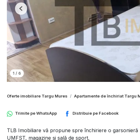
Previous
1
/
6
Oferte imobiliare Targu Mures
Apartamente de închiriat Targu 
Trimite pe
WhatsApp
Distribuie pe
Facebook
TLB Imobiliare vă propune spre închiriere o garsonieră
UMFST, magazine și sală de sport.