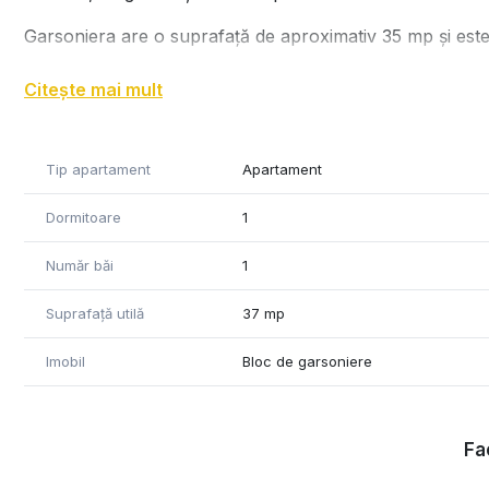
Garsoniera are o suprafață de aproximativ 35 mp și este s
Se închiriază complet mobilată și utilată, fiind pregătită
Citește mai mult
Dotări:
• Mașină de spălat rufe
Tip apartament
Apartament
• Baie cu duș tip walk-in
• Aragaz
Dormitoare
1
• Frigider
• Hotă
Număr băi
1
• Cuptor cu microunde
Suprafață utilă
37 mp
Locația este ideală pentru studenți sau persoane care își 
Disponibil imediat!
Imobil
Bloc de garsoniere
Va asteptam la vizionare!
Fac