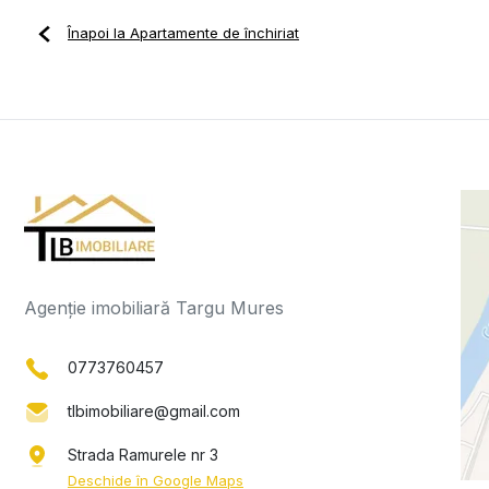
Înapoi la Apartamente de închiriat
Agenție imobiliară Targu Mures
0773760457
tlbimobiliare@gmail.com
Strada Ramurele nr 3
Deschide în Google Maps