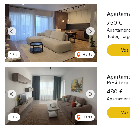
Apartame
750 €
Apartament 
Previous
Next
Tudor, Tar
Vezi
1
/
7
Harta
Apartame
Residenc
480 €
Previous
Next
Apartament 
Vezi
1
/
7
Harta