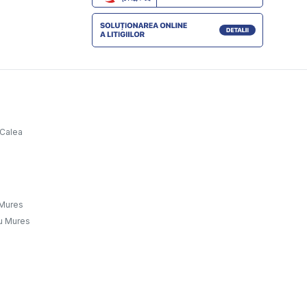
 Calea
u Mures
gu Mures