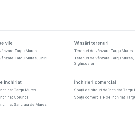
e vile
Vânzări terenuri
 vânzare Targu Mures
Terenuri de vânzare Targu Mures
vânzare Targu Mures, Unirii
Terenuri de vânzare Targu Mures,
Sighisoarei
e închiriat
Închirieri comercial
închiriat Targu Mures
Spații de birouri de închiriat Targ
închiriat Corunca
Spații comerciale de închiriat Tar
închiriat Sancraiu de Mures