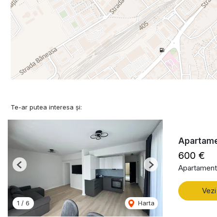
Te-ar putea interesa și:
Apartame
600 €
Apartament 
Previous
Next
Vezi
1
/
6
Harta