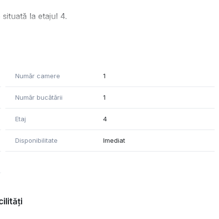
ituată la etajul 4.
 pentru mutare imediată.
Număr camere
1
Număr bucătării
1
Etaj
4
Disponibilitate
Imediat
doresc acces rapid către universitate și facilități urbane.
ilități