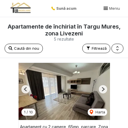
Sună acum
Meniu
Apartamente de închiriat în Targu Mures,
zona Livezeni
5 rezultate
Caută din nou
Filtrează
Previous
Next
1
/
10
Harta
Apartament cu 2 camere, 65mp, parcare, Zona