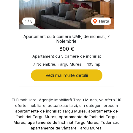
1
/
8
Harta
Apartament cu 5 camere UMF, de inchiriat, 7
Noiembrie
800 €
Apartament cu 5 camere de închiriat
7 Noiembrie, Targu Mures
105 mp
Vezi mai multe detalii
TLBImobiliare, Agenție imobiliară Targu Mures, va ofera 110
oferte imobiliare, actualizate la zi, din categorii precum
apartamente de închiriat Targu Mures
,
apartamente de
închiriat Targu Mures
,
apartamente de închiriat Targu
Mures
,
apartamente de închiriat Targu Mures, Tudor
sau
apartamente de vânzare Targu Mures
.