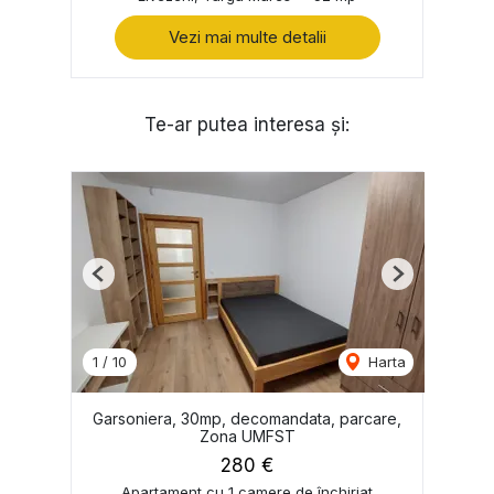
Vezi mai multe detalii
Te-ar putea interesa și:
Previous
Next
1
/
10
Harta
Garsoniera, 30mp, decomandata, parcare,
Zona UMFST
280 €
Apartament cu 1 camere de închiriat