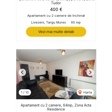
Tudor
400 €
Apartament cu 2 camere de închiriat
Livezeni, Targu Mures
65 mp
Vezi mai multe detalii
Previous
Next
1
/
10
Harta
Apartament cu 2 camere, 64mp, Zona Acta
Residence