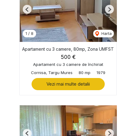
Previous
Next
1
/
8
Harta
Apartament cu 3 camere, 80mp, Zona UMFST
500 €
Apartament cu 3 camere de închiriat
Cornisa, Targu Mures
80 mp
1979
Vezi mai multe detalii
Previous
Next