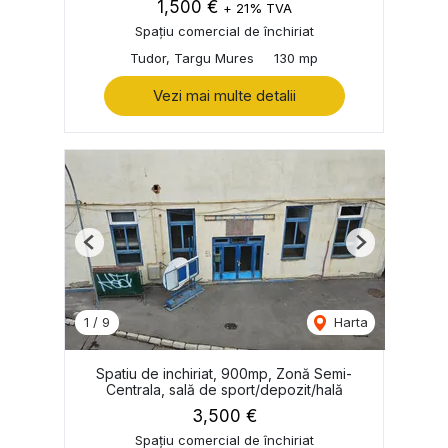
1,500 €
+ 21% TVA
Spațiu comercial de închiriat
Tudor, Targu Mures
130 mp
Vezi mai multe detalii
Previous
Next
1
/
9
Harta
Spatiu de inchiriat, 900mp, Zonă Semi-
Centrala, sală de sport/depozit/hală
3,500 €
Spațiu comercial de închiriat