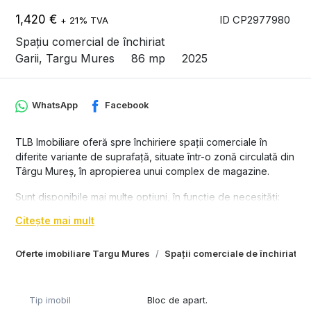
1,420 €
ID CP2977980
+ 21% TVA
Spațiu comercial de închiriat
Garii, Targu Mures
86 mp
2025
WhatsApp
Facebook
TLB Imobiliare oferă spre închiriere spații comerciale în
diferite variante de suprafață, situate într-o zonă circulată din
Târgu Mureș, în apropierea unui complex de magazine.
Sunt disponibile mai multe opțiuni, în funcție de necesități:
Citește mai mult
140 mp
89 mp
Oferte imobiliare Targu Mures
Spații comerciale de închiriat T
58 mp
38 mp
Tip imobil
Bloc de apart.