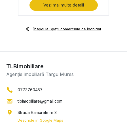
Vezi mai multe detalii
Înapoi la Spații comerciale de închiriat
TLBImobiliare
Agenție imobiliară Targu Mures
0773760457
tlbimobiliare@gmail.com
Strada Ramurele nr 3
Deschide în Google Maps