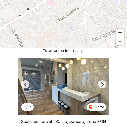
Te-ar putea interesa și:
Previous
Next
1
/
7
Harta
Spatiu comercial, 130 mp, parcare, Zona E.ON