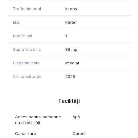
Spațiile sunt semifinisate, oferind posibilitatea de amenajare
Trafic pietonal
Intens
și compartimentare în funcție de activitatea desfășurată.
Etaj
Parter
Avantaje:
zonă cu trafic pietonal și auto intens
Număr băi
1
aproape de complex comercial și magazine
Suprafață utilă
86 mp
spații ușor de adaptat
Disponibilitate
Imediat
vizibilitate bună
An construcție
2025
Datorită poziționării și flexibilității, sunt ideale pentru:
frizerie / salon
Facilități
magazin
showroom
Acces pentru persoane
Apă
cu dizabilități
magazin de prezentare
Canalizare
Curent