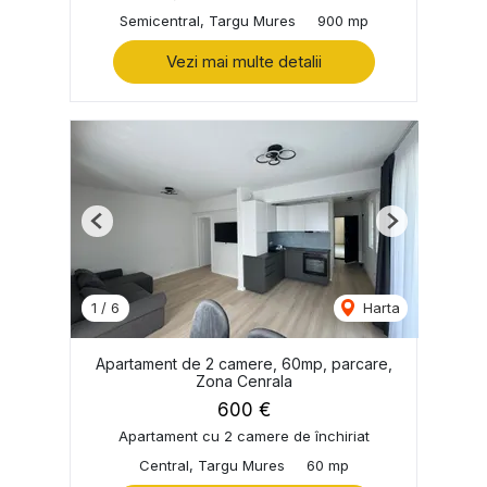
Semicentral, Targu Mures
900 mp
Vezi mai multe detalii
Previous
Next
1
/
6
Harta
Apartament de 2 camere, 60mp, parcare,
Zona Cenrala
600 €
Apartament cu 2 camere de închiriat
Central, Targu Mures
60 mp