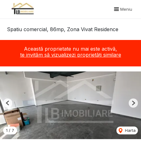
Meniu
Spatiu comercial, 86mp, Zona Vivat Residence
Această proprietate nu mai este activă,
te invităm să vizualizezi proprietăți similare
Previous
Nex
1
/
7
Harta