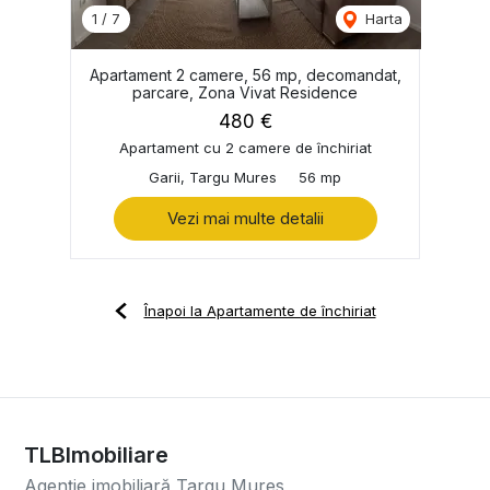
1
/
7
Harta
Apartament 2 camere, 56 mp, decomandat,
parcare, Zona Vivat Residence
480 €
Apartament cu 2 camere de închiriat
Garii, Targu Mures
56 mp
Vezi mai multe detalii
Înapoi la Apartamente de închiriat
TLBImobiliare
Agenție imobiliară Targu Mures