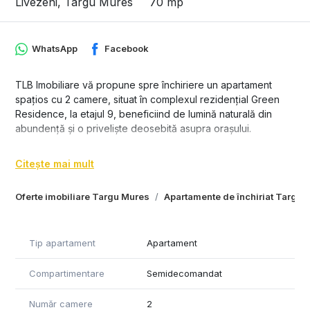
Livezeni, Targu Mures
70 mp
WhatsApp
Facebook
TLB Imobiliare vă propune spre închiriere un apartament
spațios cu 2 camere, situat în complexul rezidențial Green
Residence, la etajul 9, beneficiind de lumină naturală din
abundență și o priveliște deosebită asupra orașului.
Apartamentul este modern, complet mobilat și utilat, fiind
Citește mai mult
pregătit pentru mutare imediată.
Compartimentare:
Oferte imobiliare Targu Mures
Apartamente de închiriat Targu 
• living generos și luminos
• dormitor confortabil
• bucătărie complet utilată
Tip apartament
Apartament
• baie modernă cu duș walk-in
• terasă spațioasă
Compartimentare
Semidecomandat
Dotări și beneficii:
Număr camere
2
• aer condiționat