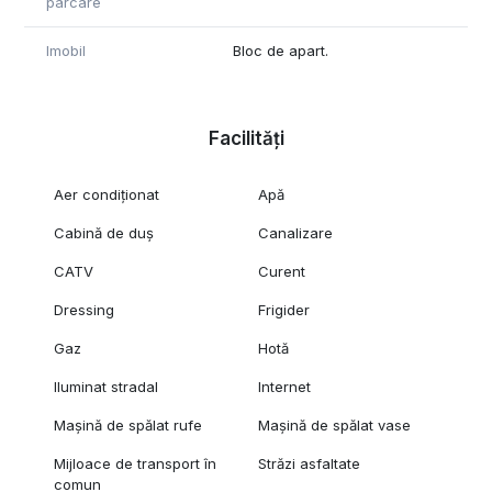
parcare
Imobil
Bloc de apart.
Facilități
Aer condiționat
Apă
Cabină de duș
Canalizare
CATV
Curent
Dressing
Frigider
Gaz
Hotă
Iluminat stradal
Internet
Mașină de spălat rufe
Mașină de spălat vase
Mijloace de transport în
Străzi asfaltate
comun