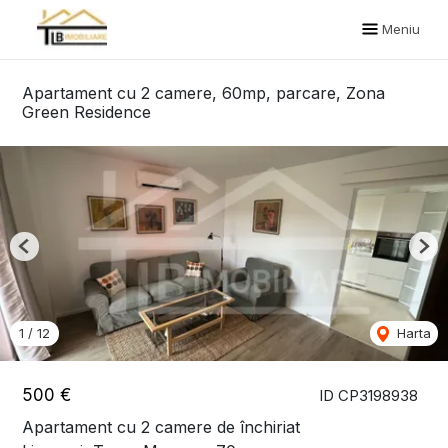
Meniu
Apartament cu 2 camere, 60mp, parcare, Zona
Green Residence
Previous
Nex
1
/
12
Harta
500 €
ID CP3198938
Apartament cu 2 camere de închiriat