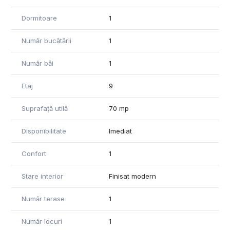
• Smart TV
Dormitoare
1
• mașină de spălat rufe
• mașină de spălat vase
Număr bucătării
1
• frigider
• hotă
• mobilier modern
Număr băi
1
• finisaje de calitate
• complet mobilat și utilat
Etaj
9
📍 Situat în complexul Green Residence, apartamentul oferă
Suprafață utilă
70 mp
confort, liniște și acces rapid către magazine, centre
comerciale, mijloace de transport și alte puncte de interes
Disponibilitate
Imediat
ale orașului.
Confort
1
Terasa generoasă și poziționarea la etaj superior creează
un spațiu ideal pentru relaxare și pentru a vă bucura de
priveliștea orașului.
Stare interior
Finisat modern
✅ Disponibil imediat.
Număr terase
1
Număr locuri
1