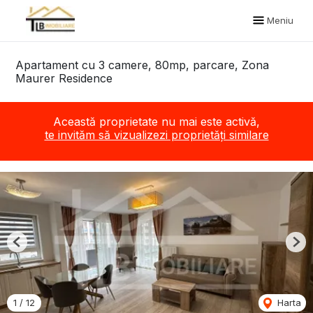
Meniu
Apartament cu 3 camere, 80mp, parcare, Zona
Maurer Residence
Această proprietate nu mai este activă,
te invităm să vizualizezi proprietăți similare
Previous
Nex
1
/
12
Harta