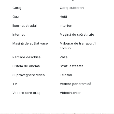
Garaj
Garaj subteran
Gaz
Hotă
Iluminat stradal
Interfon
Internet
Mașină de spălat rufe
Mașină de spălat vase
Mijloace de transport în
comun
Parcare deschisă
Pază
Sistem de alarmă
Străzi asfaltate
Supraveghere video
Telefon
TV
Vedere panoramică
Vedere spre oraș
Videointerfon